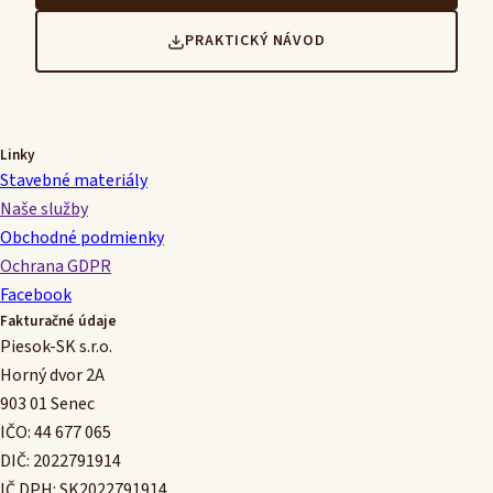
PRAKTICKÝ NÁVOD
Linky
Stavebné materiály
Naše služby
Obchodné podmienky
Ochrana GDPR
Facebook
Fakturačné údaje
Piesok-SK s.r.o.
Horný dvor 2A
903 01 Senec
IČO: 44 677 065
DIČ: 2022791914
IČ DPH: SK2022791914